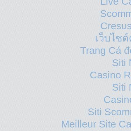
Live C
Scomm
Cresus
เว็บไซต์
Trang Cá đ
Sit
Casino R
Sit
Casin
Siti Scom
Meilleur Site C