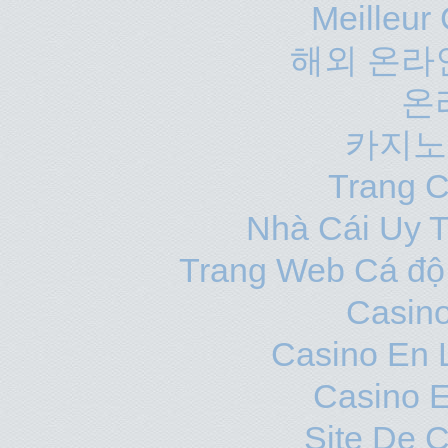
Meilleur
해외 온라
온
카지노
Trang C
Nhà Cái Uy T
Trang Web Cá độ
Casino
Casino En 
Casino E
Site De 