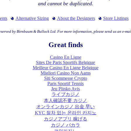
and cannot be duplicated.
ents
Alternative Sizing
About the Designers
Store Listings
eserved by Birnbaum & Bullock Ltd. For more information, please send us an e-ma
Great finds
Casino En Ligne
Sites De Paris Sportifs Belgique
Meilleur Casino En Ligne Belgique
Migliori Casino Non Aams
Siti Scommesse Crypto
Paris Sportif Tennis
Jeu Plinko Avis
ライブカジノ
本人確認不要 カジノ
オンラインカジノ 出金 早い
KYC 절차 없는 온라인 카지노
カジノアプリ 稼げる
カジノ バカラ