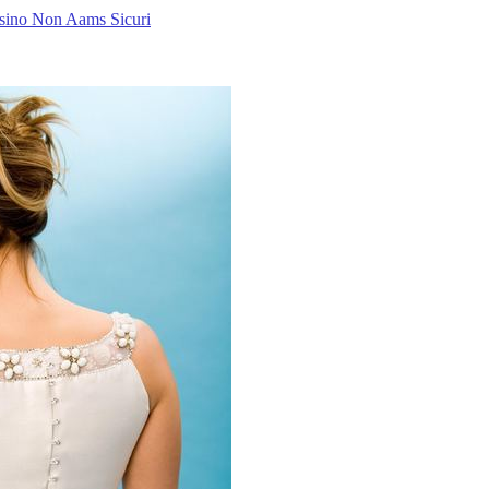
sino Non Aams Sicuri