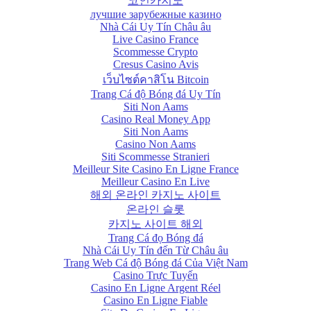
코인카지노
лучшие зарубежные казино
Nhà Cái Uy Tín Châu âu
Live Casino France
Scommesse Crypto
Cresus Casino Avis
เว็บไซต์คาสิโน Bitcoin
Trang Cá độ Bóng đá Uy Tín
Siti Non Aams
Casino Real Money App
Siti Non Aams
Casino Non Aams
Siti Scommesse Stranieri
Meilleur Site Casino En Ligne France
Meilleur Casino En Live
해외 온라인 카지노 사이트
온라인 슬롯
카지노 사이트 해외
Trang Cá đọ Bóng đá
Nhà Cái Uy Tín đến Từ Châu âu
Trang Web Cá độ Bóng đá Của Việt Nam
Casino Trực Tuyến
Casino En Ligne Argent Réel
Casino En Ligne Fiable