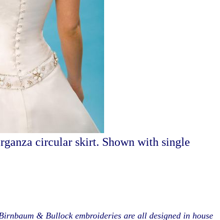
rganza circular skirt. Shown with single
. Birnbaum & Bullock embroideries are all designed in house